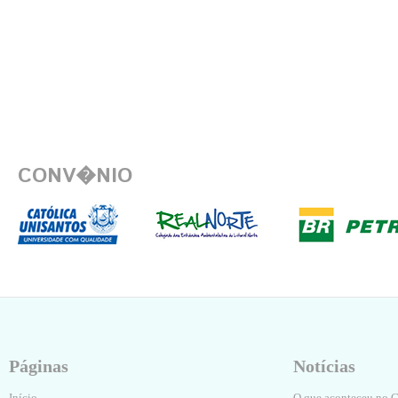
CONV�NIO
Páginas
Notícias
Início
O que aconteceu no