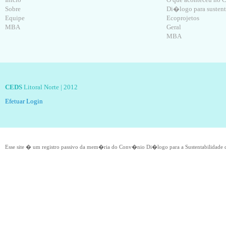
Sobre
Di�logo para sustent
Equipe
Ecoprojetos
MBA
Geral
MBA
CEDS
Litoral Norte | 2012
Efetuar Login
Esse site � um registro passivo da mem�ria do Conv�nio Di�logo para a Sustentabilidade q